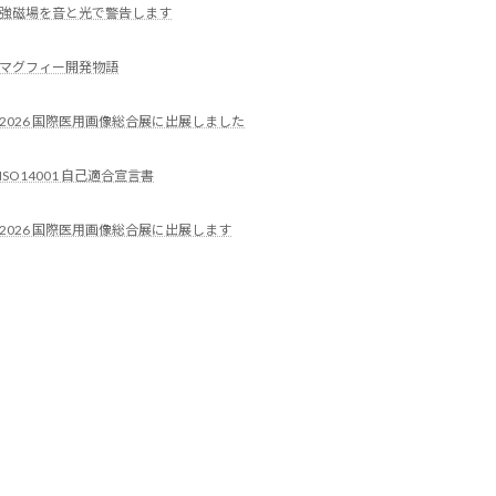
強磁場を音と光で警告します
マグフィー開発物語
2026 国際医用画像総合展に出展しました
ISO14001 自己適合宣言書
2026 国際医用画像総合展に出展します