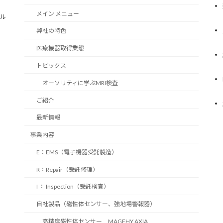
メイン メニュー
ビル
弊社の特色
医療機器取得業態
トピックス
オーソリティに学ぶMRI検査
ご紹介
最新情報
事業内容
E：EMS（電子機器受託製造）
R：Repair（受託修理）
I ： Inspection（受託検査）
自社製品（磁性体センサー、強地場警報器）
高精度磁性体センサー MAGFHY AXIA