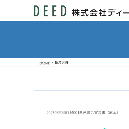
コ
ナ
ン
ビ
テ
ゲ
ン
ー
ツ
シ
へ
ョ
ス
ン
キ
に
ッ
移
HOME
環境方針
プ
動
20260330 ISO14001自己適合宣言書（原本）