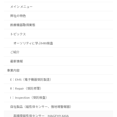
メイン メニュー
弊社の特色
医療機器取得業態
トピックス
オーソリティに学ぶMRI検査
ご紹介
最新情報
事業内容
E：EMS（電子機器受託製造）
R：Repair（受託修理）
I ： Inspection（受託検査）
自社製品（磁性体センサー、強地場警報器）
高精度磁性体センサー MAGFHY AXIA