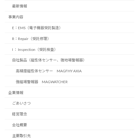
最新情報
事業内容
E：EMS（電子機器受託製造）
R：Repair（受託修理）
I ： Inspection（受託検査）
自社製品（磁性体センサー、強地場警報器）
高精度磁性体センサー MAGFHY AXIA
強磁場警報器 MAGWATCHER
企業情報
ごあいさつ
経営理念
会社概要
主要取引先