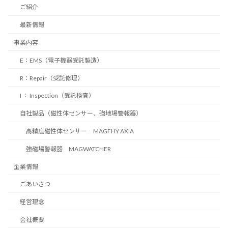
ご紹介
最新情報
事業内容
E：EMS（電子機器受託製造）
R：Repair（受託修理）
I ： Inspection（受託検査）
自社製品（磁性体センサー、強地場警報器）
高精度磁性体センサー MAGFHY AXIA
強磁場警報器 MAGWATCHER
企業情報
ごあいさつ
経営理念
会社概要