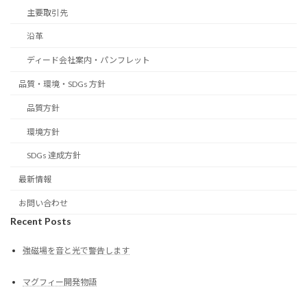
主要取引先
沿革
ディード会社案内・パンフレット
品質・環境・SDGs 方針
品質方針
環境方針
SDGs 達成方針
最新情報
お問い合わせ
Recent Posts
強磁場を音と光で警告します
マグフィー開発物語